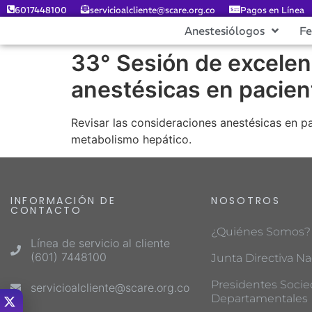
6017448100
servicioalcliente@scare.org.co
Pagos en Línea
Anestesiólogos
F
33° Sesión de excelen
anestésicas en pacie
Revisar las consideraciones anestésicas en p
metabolismo hepático.
INFORMACIÓN DE
NOSOTROS
CONTACTO
¿Quiénes Somos?
Línea de servicio al cliente
(601) 7448100
Junta Directiva Na
Presidentes Soci
servicioalcliente@scare.org.co
Departamentales