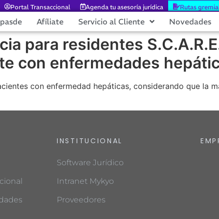
Portal Transaccional
Agenda tu asesoría jurídica
Rutas gremia
epasde
Afíliate
Servicio al Cliente
Novedades
cia para residentes S.C.A.R.E
nte con enfermedades hepáti
acientes con enfermedad hepáticas, considerando que la ma
INSTITUCIONAL
EMP
Software Jurídico
cional
Intranet Mykyo
edades
Proveedores