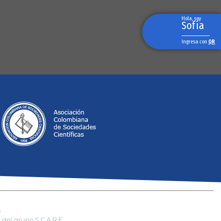
Hola, soy
Sofía
Ingresa con
QR
s
del grupo S.C.A.R.E.