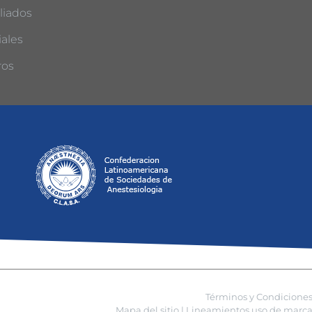
liados
ales
ros
Términos y Condicione
Mapa del sitio |
Lineamientos uso de marca 