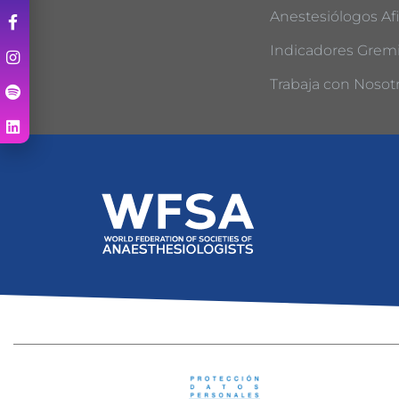
Anestesiólogos Afi
Indicadores Gremi
Trabaja con Nosot