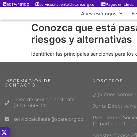
6017448100
servicioalcliente@scare.org.co
Pagos en Línea
Anestesiólogos
F
Conozca que está pasa
riesgos y alternativas
Identificar las principales sanciones para los
INFORMACIÓN DE
NOSOTROS
CONTACTO
¿Quiénes Somos?
Línea de servicio al cliente
(601) 7448100
Junta Directiva Na
Presidentes Soci
servicioalcliente@scare.org.co
Departamentales
Anestesiólogos Afi