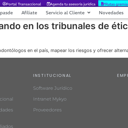
Portal Transaccional
Agenda tu asesoría jurídica
Rutas gremia
epasde
Afíliate
Servicio al Cliente
Novedades
ndo en los tribunales de éti
 odontólogos en el país, mapear los riesgos y ofrecer altern
INSTITUCIONAL
EMP
Software Jurídico
cional
Intranet Mykyo
edades
Proveedores
liados