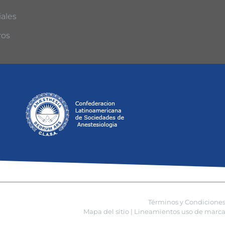
ales
ros
Términos y Condicione
Mapa del sitio |
Lineamientos uso de marca 