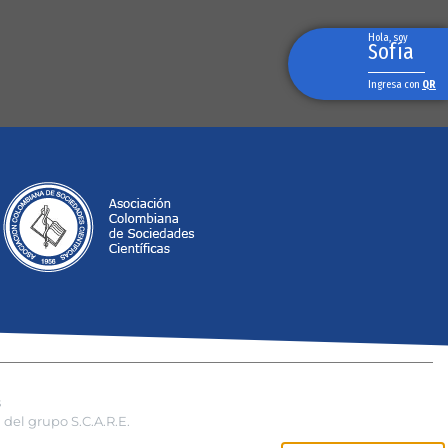
Hola, soy
Sofía
Ingresa con
QR
s
del grupo S.C.A.R.E.