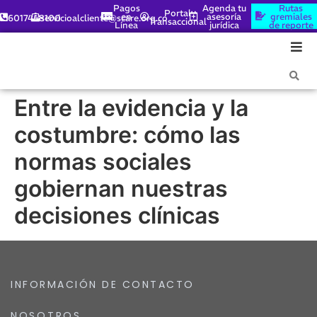
Pagos
Agenda tu
Rutas
Portal
en
asesoría
gremiales
6017448100
servicioalcliente@scare.org.co
Transaccional
Línea
jurídica
de reporte
Entre la evidencia y la
costumbre: cómo las
normas sociales
gobiernan nuestras
decisiones clínicas
INFORMACIÓN DE CONTACTO
NOSOTROS