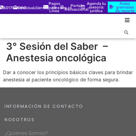
Pagos
Agenda tu
Rutas
Portal
en
asesoría
gremiales
6017448100
servicioalcliente@scare.org.co
Transaccional
Línea
jurídica
de reporte
3° Sesión del Saber –
Anestesia oncológica
Dar a conocer los principios básicos claves para brindar
anestesia al paciente oncológico de forma segura.
INFORMACIÓN DE CONTACTO
NOSOTROS
¿Quiénes Somos?