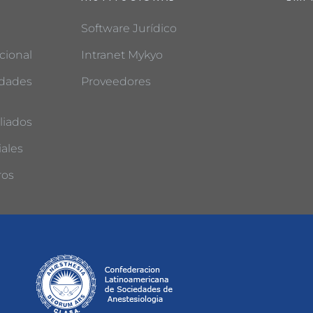
Software Jurídico
cional
Intranet Mykyo
edades
Proveedores
liados
ales
ros