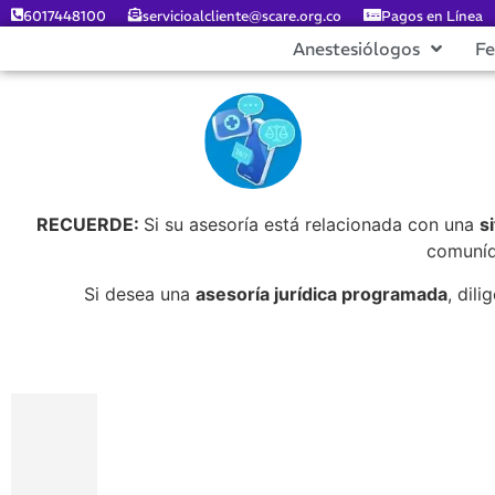
6017448100
servicioalcliente@scare.org.co
Pagos en Línea
Anestesiólogos
F
RECUERDE:
Si su asesoría está relacionada con una
s
comuníq
Si desea una
asesoría jurídica programada
, dil