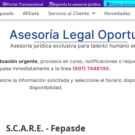
Portal Transaccional
Agenda tu asesoría jurídica
Rutas gremia
epasde
Afíliate
Servicio al Cliente
Novedades
Asesoría Legal Oport
Asesoría jurídica exclusiva para talento humano e
ituación
urgente
, procesos en curso, notificaciones o requ
uese inmediatamente a la línea
(601) 7448100
.
igencie la información solicitada y seleccione el horario dis
disponibilidad.