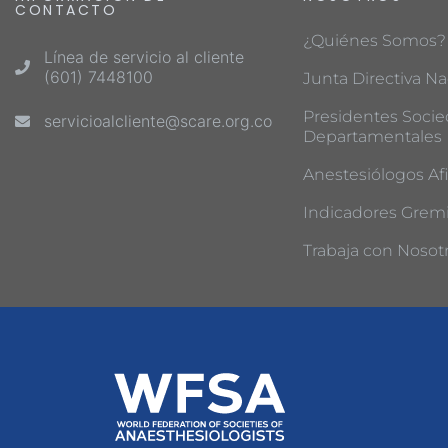
CONTACTO
¿Quiénes Somos?
Línea de servicio al cliente
(601) 7448100
Junta Directiva Na
Presidentes Soci
servicioalcliente@scare.org.co
Departamentales
Anestesiólogos Afi
Indicadores Gremi
Trabaja con Nosot