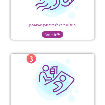
se busca que el paciente no sienta ansiedad, dolor y en
ocasiones no recuerde el procedimiento. La más frecuente
en la intravenosa.
¿Sedación y anestesia es lo mismo?
Ver más
¿Puedo conocer el perfil profesional de quién
me administrará la sedación para un
procedimiento?
Si. Como paciente tienes derecho a una atención en salud
con calidad, lo que incluye que la institución prestadora de
servicios
de salud te informe quién será el profesional encargado de
administrar la sedación.