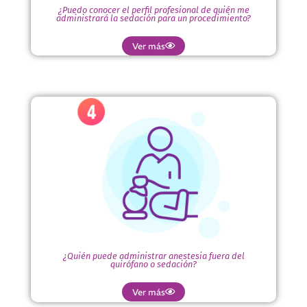
¿Puedo conocer el perfil profesional de quién me
administrará la sedación para un procedimiento?
Ver más
¿Quién puede administrar anestesia fuera
del quirófano o sedación?
La sedación es un componente de la anestesia; por lo tanto,
la Sociedad Colombiana de Anestesiología S.C.A.R.E.,
recomienda y considera que debe ser el anestesiólogo quien
la administre.
¿Quién puede administrar anestesia fuera del
quirófano o sedación?
Ver más