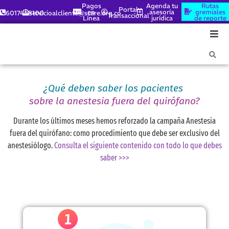
Pagos
Agenda tu
Rutas
Portal
en
asesoría
gremiales
6017448100
servicioalcliente@scare.org.co
Transaccional
Línea
jurídica
de reporte
¿Qué deben saber los pacientes
sobre la anestesia fuera del quirófano?
Durante los últimos meses hemos reforzado la campaña Anestesia
fuera del quirófano: como procedimiento que debe ser exclusivo del
anestesiólogo.
Consulta el siguiente contenido con todo lo que debes
saber >>>