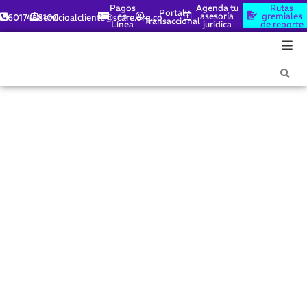
Pagos
Agenda tu
Rutas
Portal
en
asesoría
gremiales
6017448100
servicioalcliente@scare.org.co
Transaccional
Línea
jurídica
de reporte
ANESTESIÓLOGOS
AFILIADOS