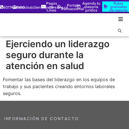
Pagos
Agenda tu
Rutas
Portal
en
asesoría
gremiales
6017448100
servicioalcliente@scare.org.co
Transaccional
Línea
jurídica
de reporte
Ejerciendo un liderazgo
seguro durante la
atención en salud
Fomentar las bases del liderazgo en los equipos de
trabajo y sus pacientes creando entornos laborales
seguros.
INFORMACIÓN DE CONTACTO