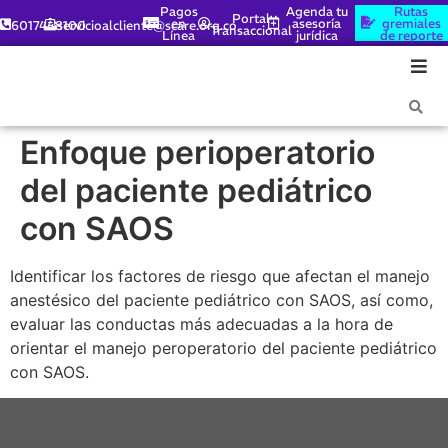
Pagos
Agenda tu
Rutas
Portal
en
asesoría
gremiales
6017448100
servicioalcliente@scare.org.co
Transaccional
Línea
jurídica
de reporte
Enfoque perioperatorio
del paciente pediátrico
con SAOS
Identificar los factores de riesgo que afectan el manejo
anestésico del paciente pediátrico con SAOS, así como,
evaluar las conductas más adecuadas a la hora de
orientar el manejo peroperatorio del paciente pediátrico
con SAOS.