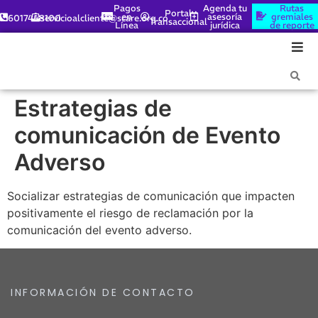
Pagos
Agenda tu
Rutas
Portal
en
asesoría
gremiales
6017448100
servicioalcliente@scare.org.co
Transaccional
Línea
jurídica
de reporte
Estrategias de
comunicación de Evento
Adverso
Socializar estrategias de comunicación que impacten
positivamente el riesgo de reclamación por la
comunicación del evento adverso.
INFORMACIÓN DE CONTACTO