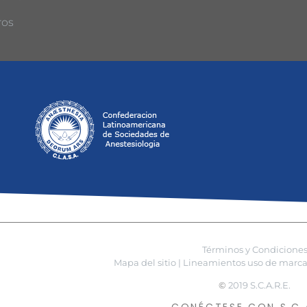
ros
Términos y Condicione
Mapa del sitio |
Lineamientos uso de marca 
©
2019 S.C.A.R.E.
CONÉCTESE CON S.C.A