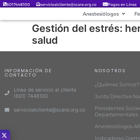
6017448100
servicioalcliente@scare.org.co
Pagos en Línea
Anestesiólogos
F
Gestión del estrés: he
salud
INFORMACIÓN DE
NOSOTROS
CONTACTO
¿Quiénes Somos?
Línea de servicio al cliente
(601) 7448100
Junta Directiva Na
Presidentes Soci
servicioalcliente@scare.org.co
Departamentales
Anestesiólogos Afi
Indicadores Gremi