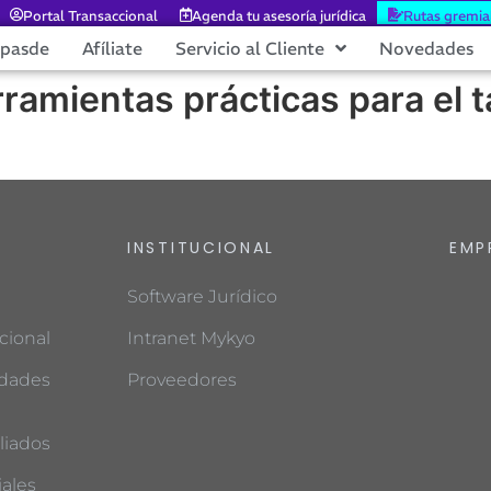
Portal Transaccional
Agenda tu asesoría jurídica
Rutas gremia
epasde
Afíliate
Servicio al Cliente
Novedades
rramientas prácticas para el
INSTITUCIONAL
EMP
Software Jurídico
cional
Intranet Mykyo
edades
Proveedores
liados
ales