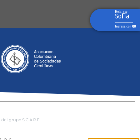
Hola, soy
Sofía
Ingresa con
QR
s
del grupo S.C.A.R.E.
.R.E.