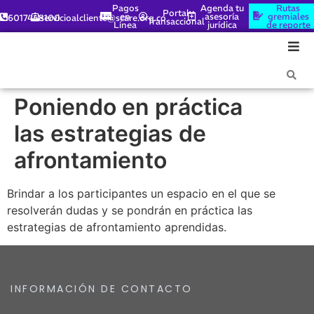
Pagos
Agenda tu
Rutas
Portal
en
asesoría
gremiales
6017448100
servicioalcliente@scare.org.co
Transaccional
Línea
jurídica
de reporte
Poniendo en práctica
las estrategias de
afrontamiento
Brindar a los participantes un espacio en el que se
resolverán dudas y se pondrán en práctica las
estrategias de afrontamiento aprendidas.
INFORMACIÓN DE CONTACTO