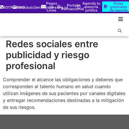
Pagos
Agenda tu
Rutas
Portal
en
asesoría
gremiales
6017448100
servicioalcliente@scare.org.co
Transaccional
Línea
jurídica
de reporte
Redes sociales entre
publicidad y riesgo
profesional
Comprender el alcance las obligaciones y deberes que
corresponden al talento humano en salud cuando
utilizan imágenes de sus pacientes por canales digitales
y entregar recomendaciones destinadas a la mitigación
de sus riesgos.