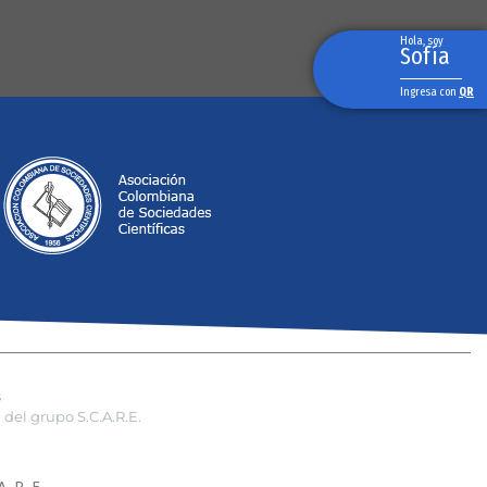
Hola, soy
Sofía
Ingresa con
QR
s
del grupo S.C.A.R.E.