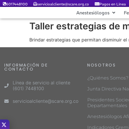
6017448100
servicioalcliente@scare.org.co
Pagos en Línea
Anestesiólogos
F
Taller estrategias de m
Brindar estrategias que permitan disminuir el
INFORMACIÓN DE
NOSOTROS
CONTACTO
¿Quiénes Somos?
Línea de servicio al cliente
(601) 7448100
Junta Directiva Na
Presidentes Soci
servicioalcliente@scare.org.co
Departamentales
Anestesiólogos Afi
Indicadores Gremi