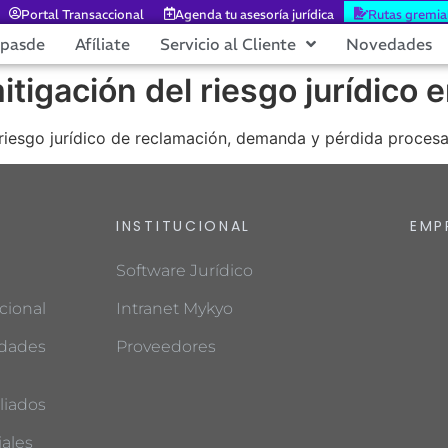
Portal Transaccional
Agenda tu asesoría jurídica
Rutas gremia
epasde
Afíliate
Servicio al Cliente
Novedades
itigación del riesgo jurídico 
 riesgo jurídico de reclamación, demanda y pérdida procesal
INSTITUCIONAL
EMP
Software Jurídico
cional
Intranet Mykyo
edades
Proveedores
liados
ales