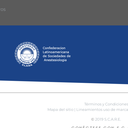
ros
Términos y Condicione
Mapa del sitio |
Lineamientos uso de marca 
©
2019 S.C.A.R.E.