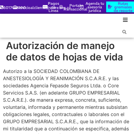
Pagos
Agenda tu
Rutas
Portal
en
asesoría
gremiales
6017448100
servicioalcliente@scare.org.co
Transaccional
Línea
jurídica
de reporte
Autorización de manejo
de datos de hojas de vida
Autorizo a la SOCIEDAD COLOMBIANA DE
ANESTESIOLOGÍA Y REANIMACIÓN S.C.A.R.E. y las
sociedades Agencia Fepasde Seguros Ltda. o Core
Servicios S.A.S. (en adelante GRUPO EMPRESARIAL
S.C.A.R.E.). de manera expresa, concreta, suficiente,
voluntaria, informada y permanente mientras subsistan
obligaciones legales, contractuales o laborales con el
GRUPO EMPRESARIAL S.C.A.R.E., que la información de
mi titularidad que a continuación se especifica, además