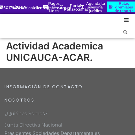
Pagos
Agenda tu
Rutas
Portal
en
asesoría
gremiales
6017448100
servicioalcliente@scare.org.co
Transaccional
Línea
jurídica
de reporte
Actividad Academica
UNICAUCA-ACAR.
INFORMACIÓN DE CONTACTO
NOSOTROS
¿Quiénes Somos?
Junta Directiva Nacional
Presidentes Sociedades Departamentales