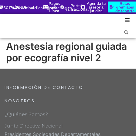
Pagos
Agenda tu
Rutas
Portal
en
asesoría
gremiales
6017448100
servicioalcliente@scare.org.co
Transaccional
Línea
jurídica
de reporte
Anestesia regional guiada
por ecografía nivel 2
INFORMACIÓN DE CONTACTO
NOSOTROS
¿Quiénes Somos?
Junta Directiva Nacional
Presidentes Sociedades Departamentales