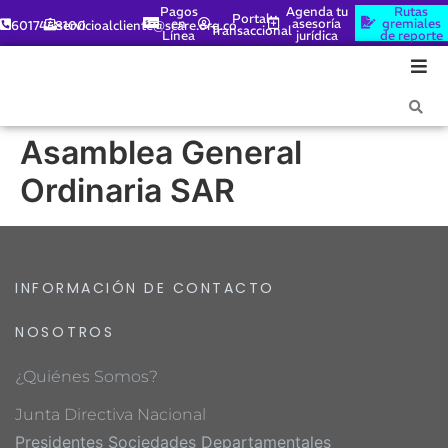
Pagos
Agenda tu
Rutas
Portal
en
asesoría
gremiales
6017448100
servicioalcliente@scare.org.co
Transaccional
Línea
jurídica
de reporte
Asamblea General
Ordinaria SAR
INFORMACIÓN DE CONTACTO
NOSOTROS
¿Quiénes Somos?
Junta Directiva Nacional
Presidentes Sociedades Departamentales