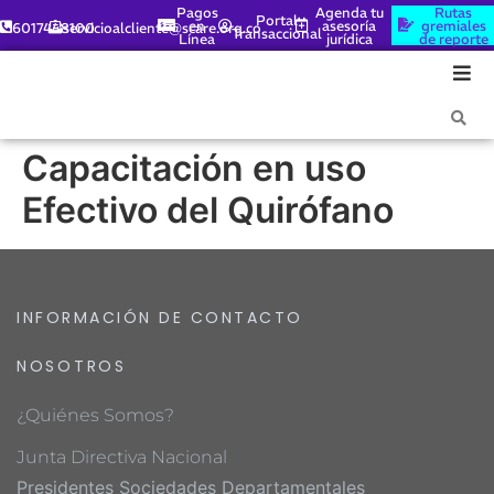
Pagos
Agenda tu
Rutas
Portal
en
asesoría
gremiales
6017448100
servicioalcliente@scare.org.co
Transaccional
Línea
jurídica
de reporte
Capacitación en uso
Efectivo del Quirófano
INFORMACIÓN DE CONTACTO
NOSOTROS
¿Quiénes Somos?
Junta Directiva Nacional
Presidentes Sociedades Departamentales