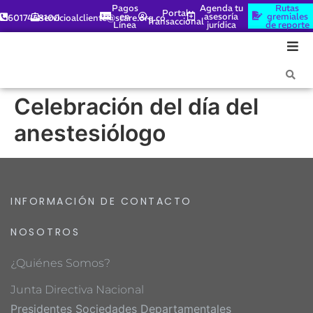
Pagos
Agenda tu
Rutas
Portal
en
asesoría
gremiales
6017448100
servicioalcliente@scare.org.co
Transaccional
Línea
jurídica
de reporte
Celebración del día del
anestesiólogo
INFORMACIÓN DE CONTACTO
NOSOTROS
¿Quiénes Somos?
Junta Directiva Nacional
Presidentes Sociedades Departamentales