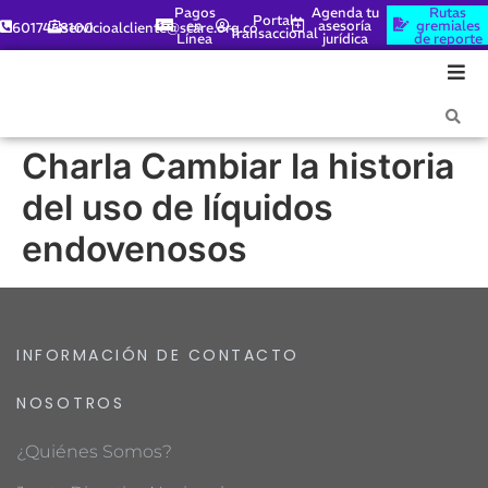
Pagos
Agenda tu
Rutas
Portal
en
asesoría
gremiales
6017448100
servicioalcliente@scare.org.co
Transaccional
Línea
jurídica
de reporte
Charla Cambiar la historia
del uso de líquidos
endovenosos
INFORMACIÓN DE CONTACTO
NOSOTROS
¿Quiénes Somos?