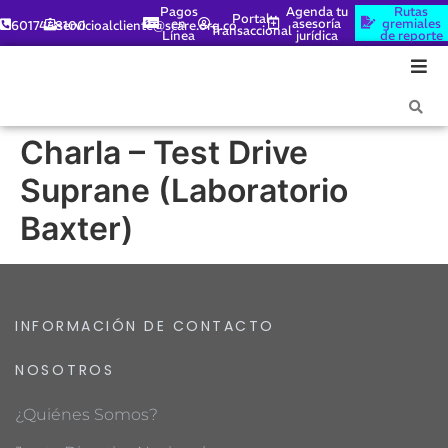
Pagos
Agenda tu
Rutas
Portal
en
asesoría
gremiales
6017448100
servicioalcliente@scare.org.co
Transaccional
Línea
jurídica
de reporte
Charla – Test Drive
Suprane (Laboratorio
Baxter)
INFORMACIÓN DE CONTACTO
NOSOTROS
¿Quiénes Somos?