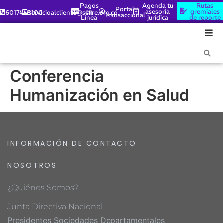
Pagos
Agenda tu
Rutas
Portal
en
asesoría
gremiales
6017448100
servicioalcliente@scare.org.co
Transaccional
Línea
jurídica
de reporte
Conferencia
Humanización en Salud
INFORMACIÓN DE CONTACTO
NOSOTROS
¿Quiénes Somos?
Junta Directiva Nacional
Presidentes Sociedades Departamentales