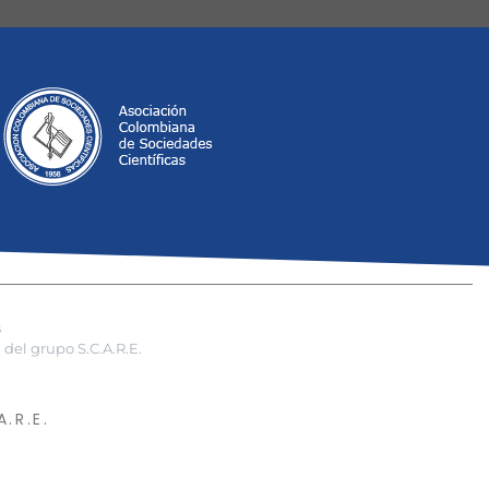
s
del grupo S.C.A.R.E.
.R.E.