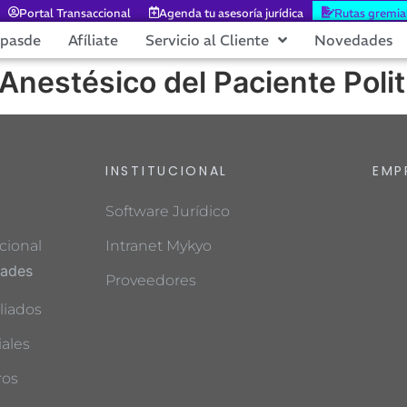
Portal Transaccional
Agenda tu asesoría jurídica
Rutas gremia
epasde
Afíliate
Servicio al Cliente
Novedades
 Anestésico del Paciente Poli
INSTITUCIONAL
EMP
Software Jurídico
cional
Intranet Mykyo
dades
Proveedores
liados
ales
ros