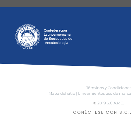
Términos y Condicione
Mapa del sitio |
Lineamientos uso de marca 
©
2019 S.C.A.R.E.
CONÉCTESE CON S.C.A