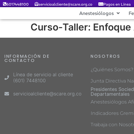
6017448100
servicioalcliente@scare.org.co
Pagos en Línea
Anestesiólogos
F
Curso-Taller: Enfoque
INFORMACIÓN DE
NOSOTROS
CONTACTO
¿Quiénes Somos?
Línea de servicio al cliente
(601) 7448100
Junta Directiva Na
Presidentes Socie
servicioalcliente@scare.org.co
Departamentales
Anestesiólogos Afi
Indicadores Gremi
Trabaja con Nosot