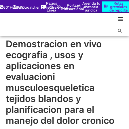
Pagos
Agenda tu
Rutas
Portal
en
asesoría
gremiales
6017448100
servicioalcliente@scare.org.co
Transaccional
Línea
jurídica
de reporte
Demostracion en vivo
ecografia , usos y
aplicaciones en
evaluacioni
musculoesqueletica
tejidos blandos y
planificacion para el
manejo del dolor cronico