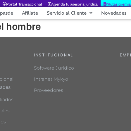
Portal Transaccional
Agenda tu asesoría jurídica
Rutas gremia
epasde
Afíliate
Servicio al Cliente
Novedades
el hombre
INSTITUCIONAL
EMP
Software Jurídico
cional
Intranet Mykyo
dades
Proveedores
liados
ales
ros