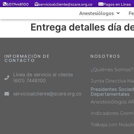
6017448100
servicioalcliente@scare.org.co
Pagos en Línea
Anestesiólogos
F
Entrega detalles día d
INFORMACIÓN DE
NOSOTROS
CONTACTO
¿Quiénes Somos?
Línea de servicio al cliente
(601) 7448100
Junta Directiva Na
Presidentes Socie
servicioalcliente@scare.org.co
Departamentales
Anestesiólogos Afi
Indicadores Gremi
Trabaja con Nosot