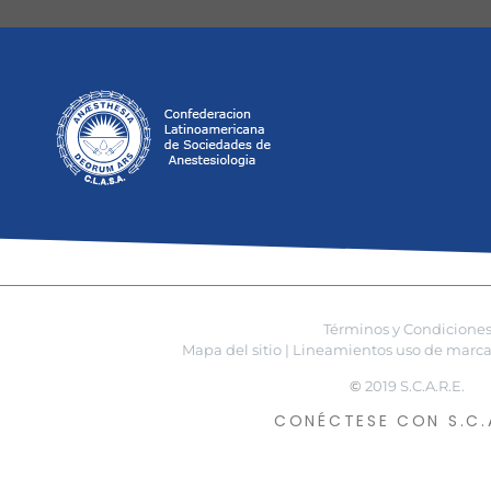
Términos y Condicione
Mapa del sitio |
Lineamientos uso de marca 
©
2019 S.C.A.R.E.
CONÉCTESE CON S.C.A