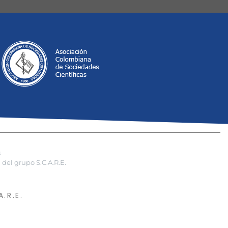
s
del grupo S.C.A.R.E.
.R.E.