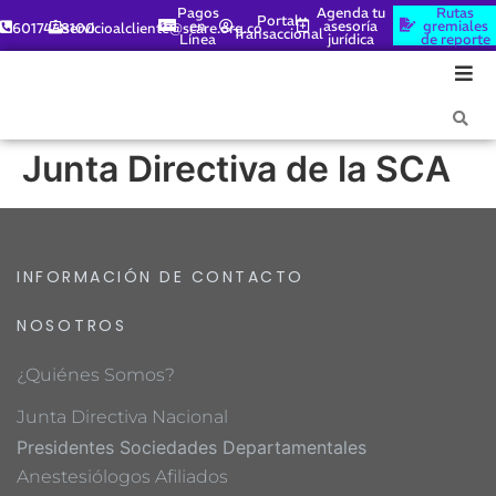
Pagos
Agenda tu
Rutas
Portal
en
asesoría
gremiales
6017448100
servicioalcliente@scare.org.co
Transaccional
Línea
jurídica
de reporte
Junta Directiva de la SCA
INFORMACIÓN DE CONTACTO
NOSOTROS
¿Quiénes Somos?
Junta Directiva Nacional
Presidentes Sociedades Departamentales
Anestesiólogos Afiliados