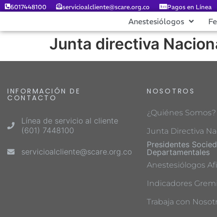
6017448100
servicioalcliente@scare.org.co
Pagos en Línea
Anestesiólogos
F
Junta directiva Nacion
INFORMACIÓN DE
NOSOTROS
CONTACTO
¿Quiénes Somos?
Línea de servicio al cliente
(601) 7448100
Junta Directiva Na
Presidentes Socie
servicioalcliente@scare.org.co
Departamentales
Anestesiólogos Afi
Indicadores Gremi
Trabaja con Nosot