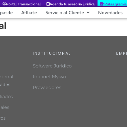
Portal Transaccional
Agenda tu asesoría jurídica
Rutas gremia
epasde
Afíliate
Servicio al Cliente
Novedades
al
INSTITUCIONAL
EMP
Software Jurídico
cional
Intranet Mykyo
dades
Proveedores
liados
ales
ros