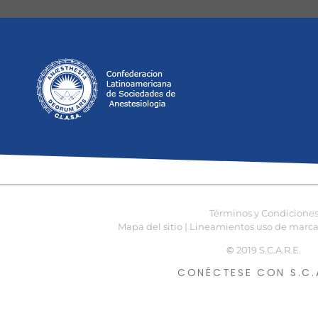
Términos y Condicione
Mapa del sitio |
Lineamientos uso de marca 
©
2019 S.C.A.R.E.
CONÉCTESE CON S.C.A