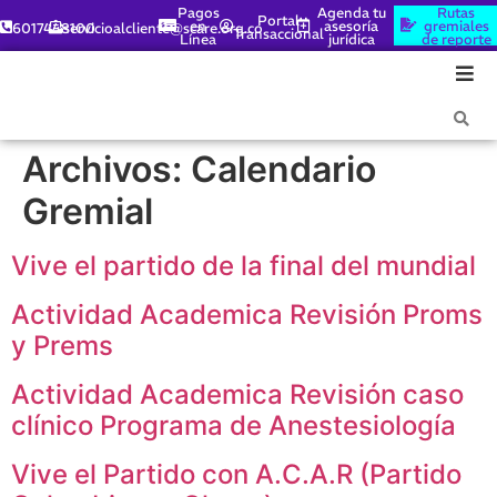
Pagos
Agenda tu
Rutas
Portal
en
asesoría
gremiales
6017448100
servicioalcliente@scare.org.co
Transaccional
Línea
jurídica
de reporte
Archivos:
Calendario
Gremial
Vive el partido de la final del mundial
Actividad Academica Revisión Proms
y Prems
Actividad Academica Revisión caso
clínico Programa de Anestesiología
Vive el Partido con A.C.A.R (Partido