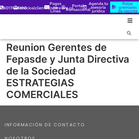
Pagos
Agenda tu
Rutas
Portal
en
asesoría
gremiales
6017448100
servicioalcliente@scare.org.co
Transaccional
Línea
jurídica
de reporte
Reunion Gerentes de
Fepasde y Junta Directiva
de la Sociedad
ESTRATEGIAS
COMERCIALES
INFORMACIÓN DE CONTACTO
NOSOTROS