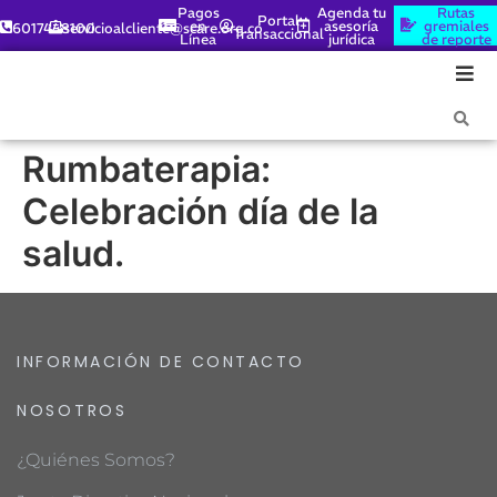
Pagos
Agenda tu
Rutas
Portal
en
asesoría
gremiales
6017448100
servicioalcliente@scare.org.co
Transaccional
Línea
jurídica
de reporte
Rumbaterapia:
Celebración día de la
salud.
INFORMACIÓN DE CONTACTO
NOSOTROS
¿Quiénes Somos?