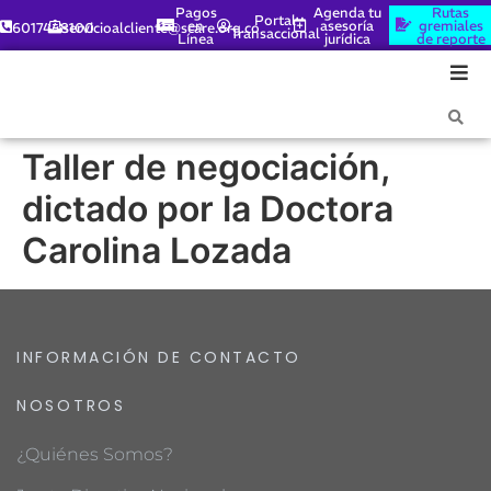
Pagos
Agenda tu
Rutas
Portal
en
asesoría
gremiales
6017448100
servicioalcliente@scare.org.co
Transaccional
Línea
jurídica
de reporte
Taller de negociación,
dictado por la Doctora
Carolina Lozada
INFORMACIÓN DE CONTACTO
NOSOTROS
¿Quiénes Somos?