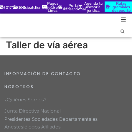
Pagos
Agenda tu
Rutas
Portal
en
asesoría
gremiales
6017448100
servicioalcliente@scare.org.co
Transaccional
Línea
jurídica
de reporte
Taller de vía aérea
INFORMACIÓN DE CONTACTO
NOSOTROS
¿Quiénes Somos?
Junta Directiva Nacional
Presidentes Sociedades Departamentales
Anestesiólogos Afiliados