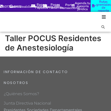
Rutas
Agenda tu
Pagos
Pagos
gremiales
Portal
asesoría
6017448100
servicioalcliente@scare.org.co
Fepasde
Préstamos
de
Transaccional
jurídica
reporte
Taller POCUS Residentes
de Anestesiología
INFORMACIÓN DE CONTACTO
NOSOTROS
¿Quiénes Somos?
Junta Directiva Nacional
Presidentes Sociedades Departamentales