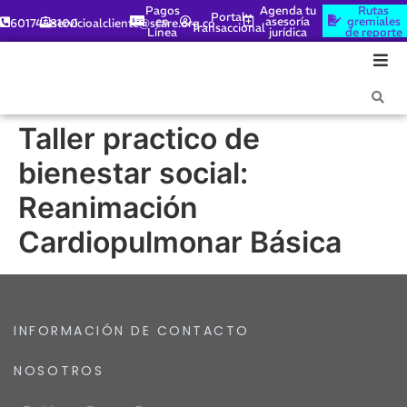
Pagos
Agenda tu
Rutas
Portal
en
asesoría
gremiales
6017448100
servicioalcliente@scare.org.co
Transaccional
Línea
jurídica
de reporte
Taller practico de
bienestar social:
Reanimación
Cardiopulmonar Básica
INFORMACIÓN DE CONTACTO
NOSOTROS