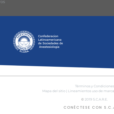
ros
Términos y Condicione
Mapa del sitio |
Lineamientos uso de marca 
©
2019 S.C.A.R.E.
CONÉCTESE CON S.C.A