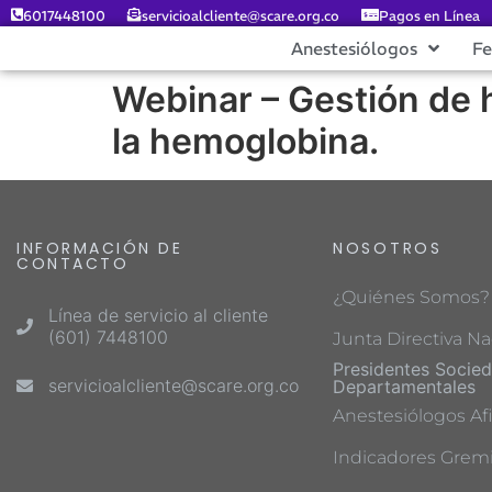
6017448100
servicioalcliente@scare.org.co
Pagos en Línea
Anestesiólogos
F
Webinar – Gestión de 
la hemoglobina.
INFORMACIÓN DE
NOSOTROS
CONTACTO
¿Quiénes Somos?
Línea de servicio al cliente
(601) 7448100
Junta Directiva Na
Presidentes Socie
servicioalcliente@scare.org.co
Departamentales
Anestesiólogos Afi
Indicadores Gremi