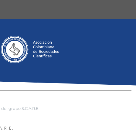
s
del grupo S.C.A.R.E.
.R.E.