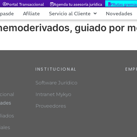
Portal Transaccional
Agenda tu asesoría jurídica
Rutas gremia
epasde
Afíliate
Servicio al Cliente
Novedades
hemoderivados, guiado por mo
INSTITUCIONAL
EMP
Software Jurídico
cional
Intranet Mykyo
dades
Proveedores
liados
ales