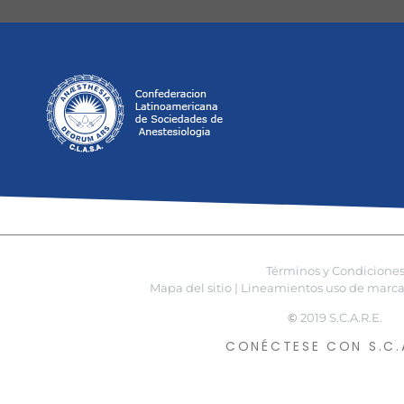
Términos y Condicione
Mapa del sitio |
Lineamientos uso de marca 
©
2019 S.C.A.R.E.
CONÉCTESE CON S.C.A