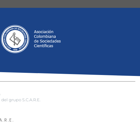
s
del grupo S.C.A.R.E.
.R.E.