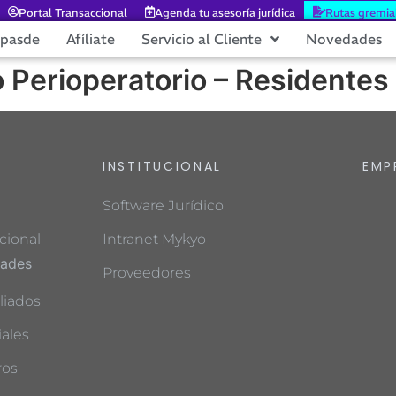
Portal Transaccional
Agenda tu asesoría jurídica
Rutas gremia
epasde
Afíliate
Servicio al Cliente
Novedades
 Perioperatorio – Residentes
INSTITUCIONAL
EMP
Software Jurídico
cional
Intranet Mykyo
dades
Proveedores
liados
ales
ros