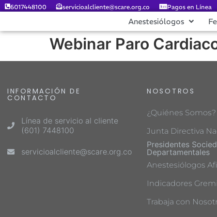
6017448100
servicioalcliente@scare.org.co
Pagos en Línea
Anestesiólogos
F
Webinar Paro Cardiaco
INFORMACIÓN DE
NOSOTROS
CONTACTO
¿Quiénes Somos?
Línea de servicio al cliente
(601) 7448100
Junta Directiva Na
Presidentes Socie
servicioalcliente@scare.org.co
Departamentales
Anestesiólogos Afi
Indicadores Gremi
Trabaja con Nosot