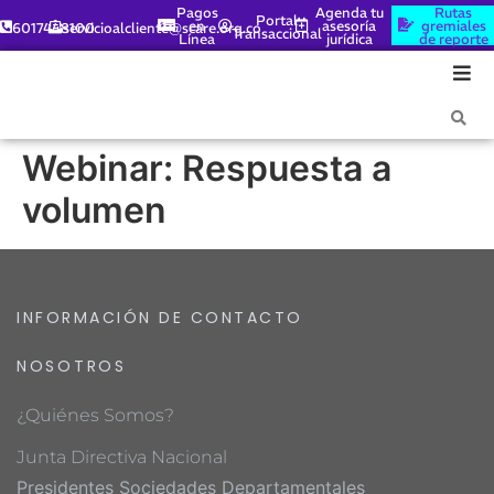
Pagos
Agenda tu
Rutas
Portal
en
asesoría
gremiales
6017448100
servicioalcliente@scare.org.co
Transaccional
Línea
jurídica
de reporte
Webinar: Respuesta a
volumen
INFORMACIÓN DE CONTACTO
NOSOTROS
¿Quiénes Somos?
Junta Directiva Nacional
Presidentes Sociedades Departamentales