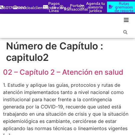
Pagos
Agenda tu
Rutas
Portal
en
asesoría
gremiales
6017448100
servicioalcliente@scare.org.co
Transaccional
Línea
jurídica
de reporte
Número de Capítulo :
capitulo2
02 – Capítulo 2 – Atención en salud​
1. Estudie y aplique las guías, protocolos y rutas de
atención implementados tanto a nivel nacional como
institucional para hacer frente a la contingencia
generada por la COVID-19, recuerde que usted está
trabajando en una situación de crisis y que la situación
epidemiológica es cambiante, cerciórese de estar
aplicando las normas técnicas o lineamientos vigentes