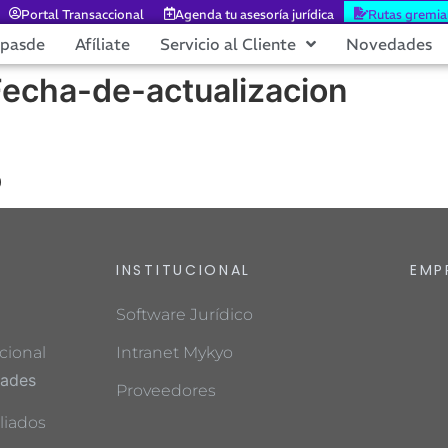
Portal Transaccional
Agenda tu asesoría jurídica
Rutas gremia
epasde
Afíliate
Servicio al Cliente
Novedades
Fecha-de-actualizacion
0
INSTITUCIONAL
EMP
Software Jurídico
cional
Intranet Mykyo
dades
Proveedores
liados