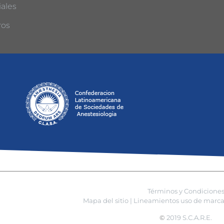
ales
ros
Términos y Condicione
Mapa del sitio |
Lineamientos uso de marca 
©
2019 S.C.A.R.E.