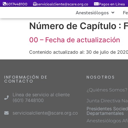
6017448100
servicioalcliente@scare.org.co
Pagos en Línea
Anestesiólogos
F
Número de Capítulo :
00 – Fecha de actualización
Contenido actualizado al: 30 de julio de 202
INFORMACIÓN DE
NOSOTROS
CONTACTO
¿Quiénes Somos?
Línea de servicio al cliente
(601) 7448100
Junta Directiva Na
Presidentes Socie
servicioalcliente@scare.org.co
Departamentales
Anestesiólogos Afi