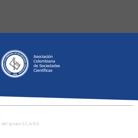
s
del grupo S.C.A.R.E.