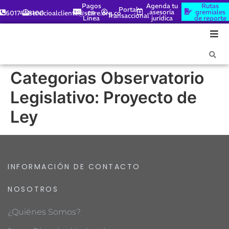
Pagos
Agenda tu
Rutas
Portal
en
asesoría
gremiales
6017448100
servicioalcliente@scare.org.co
Transaccional
Línea
jurídica
de reporte
Categorias Observatorio
Legislativo:
Proyecto de
Ley
INFORMACIÓN DE CONTACTO
NOSOTROS
¿Quiénes Somos?