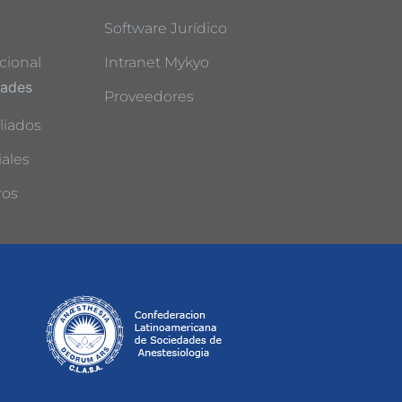
Software Jurídico
cional
Intranet Mykyo
dades
Proveedores
liados
ales
ros