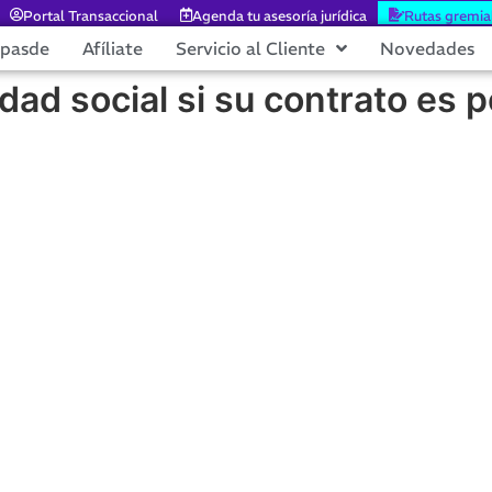
Portal Transaccional
Agenda tu asesoría jurídica
Rutas gremia
epasde
Afíliate
Servicio al Cliente
Novedades
ad social si su contrato es p
WEBINAR:
 SOCIAL SI SU CONTRATO ES 
SERVICIOS?