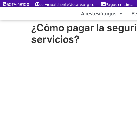
6017448100
servicioalcliente@scare.org.co
Pagos en Línea
Anestesiólogos
F
¿Cómo pagar la segurid
servicios?
¿CÓMO PAGAR LA SEGURIDAD