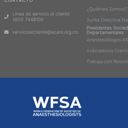
CONTACTO
¿Quiénes Somos?
Línea de servicio al cliente
(601) 7448100
Junta Directiva Na
Presidentes Socie
servicioalcliente@scare.org.co
Departamentales
Anestesiólogos Afi
Indicadores Gremi
Trabaja con Nosot