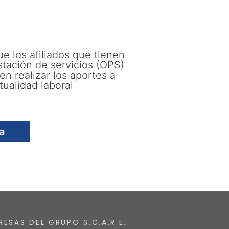
que los afiliados que tienen
stación de servicios (OPS)
n realizar los aportes a
tualidad laboral
a
RESAS DEL GRUPO S.C.A.R.E.