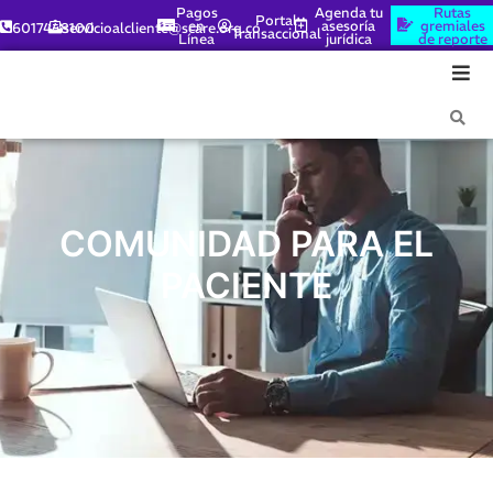
Pagos
Agenda tu
Rutas
Portal
en
asesoría
gremiales
6017448100
servicioalcliente@scare.org.co
Transaccional
Línea
jurídica
de reporte
COMUNIDAD PARA EL
PACIENTE