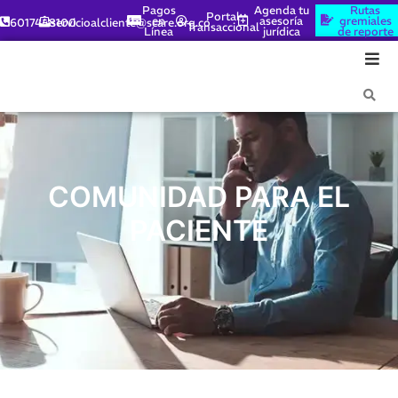
Pagos
Agenda tu
Rutas
Portal
en
asesoría
gremiales
6017448100
servicioalcliente@scare.org.co
Transaccional
Línea
jurídica
de reporte
COMUNIDAD PARA EL
PACIENTE