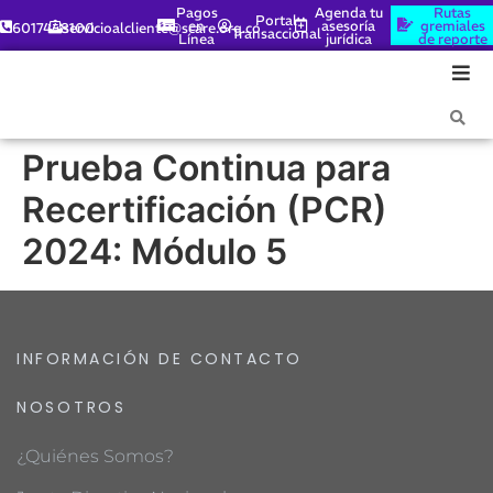
Pagos
Agenda tu
Rutas
Portal
en
asesoría
gremiales
6017448100
servicioalcliente@scare.org.co
Transaccional
Línea
jurídica
de reporte
Prueba Continua para
Recertificación (PCR)
2024: Módulo 5
INFORMACIÓN DE CONTACTO
NOSOTROS
¿Quiénes Somos?