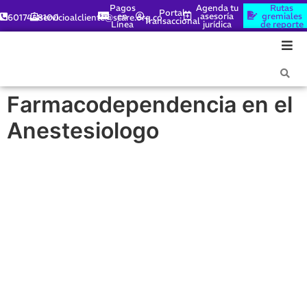
Pagos
Agenda tu
Rutas
Portal
en
asesoría
gremiales
6017448100
servicioalcliente@scare.org.co
Transaccional
Línea
jurídica
de reporte
Farmacodependencia en el
Anestesiologo
WEBINAR:
FARMACODEPENDENCIA EN
EL ANESTESIOLOGO