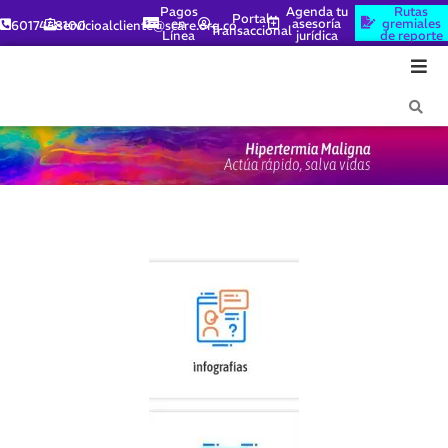
Pagos
Agenda tu
Rutas
Portal
en
asesoría
gremiales
6017448100
servicioalcliente@scare.org.co
Transaccional
Línea
jurídica
de reporte