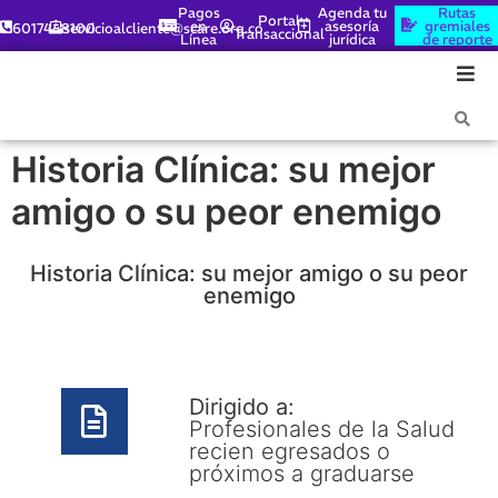
Pagos
Agenda tu
Rutas
Portal
en
asesoría
gremiales
6017448100
servicioalcliente@scare.org.co
Transaccional
Línea
jurídica
de reporte
Historia Clínica: su mejor
amigo o su peor enemigo
Historia Clínica: su mejor amigo o su peor
enemigo
Dirigido a:
Profesionales de la Salud
recien egresados o
próximos a graduarse