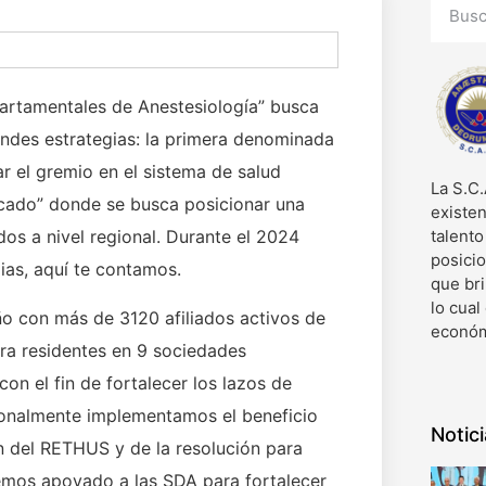
artamentales de Anestesiología” busca
andes estrategias: la primera denominada
r el gremio en el sistema de salud
La S.C.
ocado” donde se busca posicionar una
existen
ados a nivel regional. Durante el 2024
talent
posici
ias, aquí te contamos.
que bri
lo cual
o con más de 3120 afiliados activos de
económ
ra residentes en 9 sociedades
on el fin de fortalecer los lazos de
ionalmente implementamos el beneficio
Notic
ón del RETHUS y de la resolución para
 hemos apoyado a las SDA para fortalecer