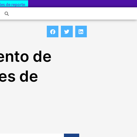
les de reporte
ento de
es de