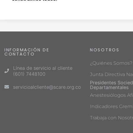
INFORMACIÓN DE
NOSOTROS
CONTACTO
¿Quiénes Somos?
Línea de servicio al cliente
(601) 7448100
Junta Directiva Na
Presidentes Socie
servicioalcliente@scare.org.co
Departamentales
Anestesiólogos Afi
Indicadores Gremi
Trabaja con Nosot