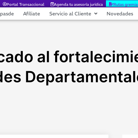
Portal Transaccional
Agenda tu asesoría jurídica
Rutas gremia
epasde
Afíliate
Servicio al Cliente
Novedades
ado al fortalecimi
des Departamental