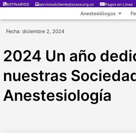
6017448100
servicioalcliente@scare.org.co
Pagos en Línea
Anestesiólogos
F
Fecha: diciembre 2, 2024
2024 Un año dedic
nuestras Socieda
Anestesiología