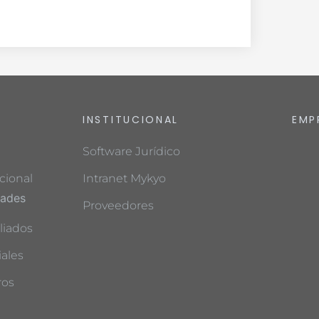
INSTITUCIONAL
EMP
Software Jurídico
cional
Intranet Mykyo
dades
Proveedores
liados
ales
ros