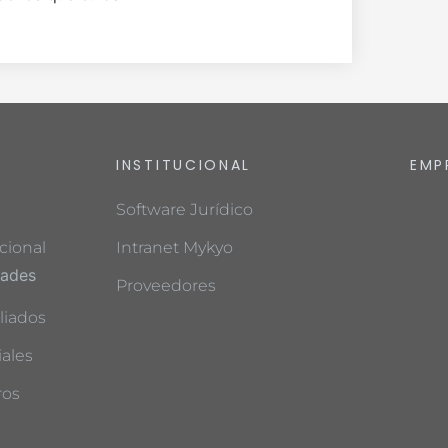
INSTITUCIONAL
EMP
Software Jurídico
cional
Intranet Mykyo
dades
Proveedores
liados
ales
ros