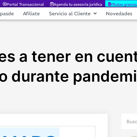
Portal Transaccional
Agenda tu asesoría jurídica
Rutas gremia
epasde
Afíliate
Servicio al Cliente
Novedades
 a tener en cuenta
io durante pandem