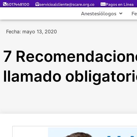
6017448100
servicioalcliente@scare.org.co
Pagos en Línea
Anestesiólogos
F
Fecha: mayo 13, 2020
7 Recomendaciones
llamado obligator