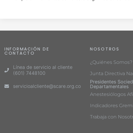
INFORMACIÓN DE
NOSOTROS
CONTACTO
¿Quiénes Somos?
Línea de servicio al cliente
(601) 7448100
Junta Directiva Na
Presidentes Socie
servicioalcliente@scare.org.co
Departamentales
Anestesiólogos Afi
Indicadores Gremi
Trabaja con Nosot