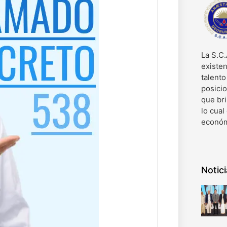
La S.C.
existen
talent
posici
que bri
lo cual
económ
Notic