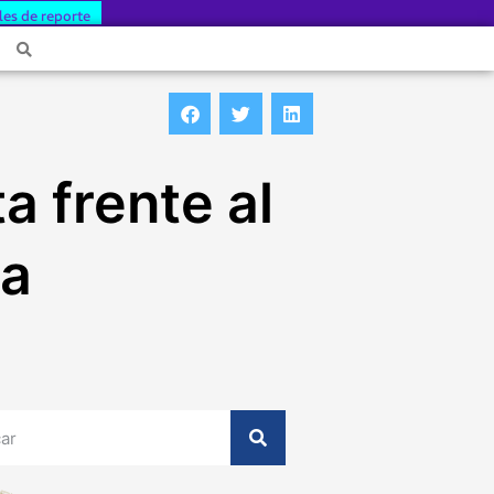
les de reporte
 frente al
ia